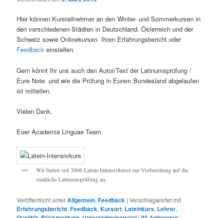
Hier können Kursteilnehmer an den Winter- und Sommerkursen in
den verschiedenen Städten in Deutschland, Österreich und der
Schweiz sowie Onlinekursen Ihren Erfahrungsbericht oder
Feedback
einstellen.
Gern könnt Ihr uns auch den Autor/Text der Latinumsprüfung /
Eure Note und wie die Prüfung in Eurem Bundesland abgelaufen
ist mitteilen.
Vielen Dank.
Euer Academia Linguae Team
Wir bieten seit 2006 Latein-Intensivkurse zur Vorbereitung auf die
staatliche Latinumsprüfung an.
Veröffentlicht unter
Allgemein
,
Feedback
|
Verschlagwortet mit
Erfahrungsbericht
,
Feedback
,
Kursort
,
Lateinkurs
,
Lehrer
,
Qualität
,
Rückmeldung
,
Unterrichtsmaterial
|
95
Antworten