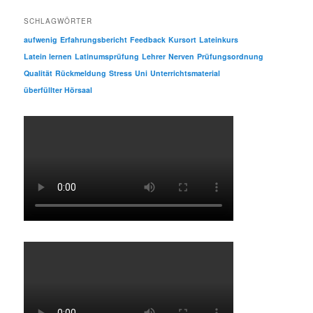
SCHLAGWÖRTER
aufwenig
Erfahrungsbericht
Feedback
Kursort
Lateinkurs
Latein lernen
Latinumsprüfung
Lehrer
Nerven
Prüfungsordnung
Qualität
Rückmeldung
Stress
Uni
Unterrichtsmaterial
überfüllter Hörsaal