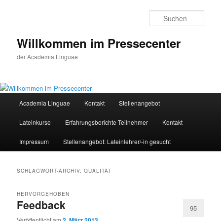
Zum
Zum
primären
sekundären
Such
Inhalt
Inhalt
springen
springen
Willkommen im Pressecenter
der Academia Linguae
Hauptmenü
Academia Linguae
Kontakt
Stellenangebot
Lateinkurse
Erfahrungsberichte Teilnehmer
Kontakt
Impressum
Stellenangebot: Lateinlehrer/-in gesucht
SCHLAGWORT-ARCHIV:
QUALITÄT
HERVORGEHOBEN
Feedback
95
Veröffentlicht am
2. März 2013