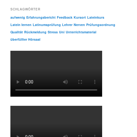
SCHLAGWÖRTER
aufwenig
Erfahrungsbericht
Feedback
Kursort
Lateinkurs
Latein lernen
Latinumsprüfung
Lehrer
Nerven
Prüfungsordnung
Qualität
Rückmeldung
Stress
Uni
Unterrichtsmaterial
überfüllter Hörsaal