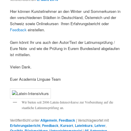
Hier können Kursteilnehmer an den Winter- und Sommerkursen in
den verschiedenen Städten in Deutschland, Österreich und der
Schweiz sowie Onlinekursen Ihren Erfahrungsbericht oder
Feedback
einstellen.
Gern könnt Ihr uns auch den Autor/Text der Latinumsprüfung /
Eure Note und wie die Prüfung in Eurem Bundesland abgelaufen
ist mitteilen.
Vielen Dank.
Euer Academia Linguae Team
Wir bieten seit 2006 Latein-Intensivkurse zur Vorbereitung auf die
staatliche Latinumsprüfung an.
Veröffentlicht unter
Allgemein
,
Feedback
|
Verschlagwortet mit
Erfahrungsbericht
,
Feedback
,
Kursort
,
Lateinkurs
,
Lehrer
,
Qualität
,
Rückmeldung
,
Unterrichtsmaterial
|
95
Antworten