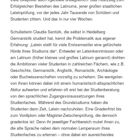
Erfolgreichen Bestehen des Latinums, jener großen staatlichen
Lateinprüfung, vor der jedes Jahr Tausende von Schülern und
Studenten zittern. Und das in nur vier Wochen.
Schulleiterin Claudia Sentürk, die selbst in Heidelberg
Germanistik studiert hat, kennt die Problematik aus eigener
Erfahrung: „Latein stellt für viele Erstsemestler eine gefürchete
Hürde ihres Studiums dar“. Entweder an Lateinkenntnissen oder
am Latinum (früher kleines und großes Latinum genannt) drohten
die Ambitionen vieler Studenten in zahlreichen Fächern, wie z.B.
Geschichte, Germanistik, Anglistik, Romanistik, Archäologie
oder Buchwissenschaften vorzeitig zu scheitern. Die wenigsten
von Ihnen können dabei mit einem humanistisch-altsprachlichen
Abitur aufwarten und erfahren oft erst bei der Studienberatung
von den sprachlichen Zugangsvoraussetzungen ihres
Studienfaches. Während des Grundstudiums haben die
Studenten dann Zeit, Latein nachzuholen. Eine Gnadenfrist bis
zum Vordiplom oder Magister-Zwischenprüfung, die dennoch
gnadenlos ist: Denn ihr jeweiliger Fachbereich mutet ihnen zu,
die alte Sprache neben dem normalen Lernpensum ihres
Studienfaches zu erlernen – ohne dabei ein ausreichendes