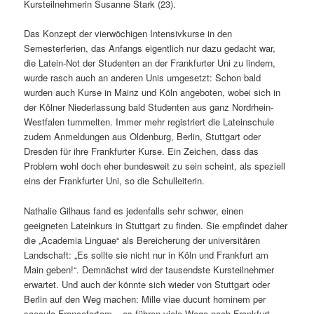
Kursteilnehmerin Susanne Stark (23).
Das Konzept der vierwöchigen Intensivkurse in den
Semesterferien, das Anfangs eigentlich nur dazu gedacht war,
die Latein-Not der Studenten an der Frankfurter Uni zu lindern,
wurde rasch auch an anderen Unis umgesetzt: Schon bald
wurden auch Kurse in Mainz und Köln angeboten, wobei sich in
der Kölner Niederlassung bald Studenten aus ganz Nordrhein-
Westfalen tummelten. Immer mehr registriert die Lateinschule
zudem Anmeldungen aus Oldenburg, Berlin, Stuttgart oder
Dresden für ihre Frankfurter Kurse. Ein Zeichen, dass das
Problem wohl doch eher bundesweit zu sein scheint, als speziell
eins der Frankfurter Uni, so die Schulleiterin.
Nathalie Gilhaus fand es jedenfalls sehr schwer, einen
geeigneten Lateinkurs in Stuttgart zu finden. Sie empfindet daher
die „Academia Linguae“ als Bereicherung der universitären
Landschaft: „Es sollte sie nicht nur in Köln und Frankfurt am
Main geben!“. Demnächst wird der tausendste Kursteilnehmer
erwartet. Und auch der könnte sich wieder von Stuttgart oder
Berlin auf den Weg machen: Mille viae ducunt hominem per
saecula Francofortam – es führen viele Wege nach Frankfurt.