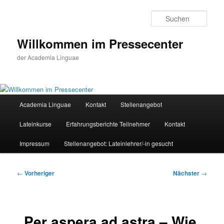
Zum
primären
Such
Inhalt
springen
Willkommen im Pressecenter
der Academia Linguae
Hauptmenü
Academia Linguae
Kontakt
Stellenangebot
Lateinkurse
Erfahrungsberichte Teilnehmer
Kontakt
Impressum
Stellenangebot: Lateinlehrer/-in gesucht
Beitragsnavigation
←
Vorheriger
Nächster
→
„Per aspera ad astra – Wie